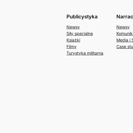
Publicystyka
Narrac
Newsy
Newsy
Siły specjalne
Komunik
Książki
Media i 
Filmy
Case st
Turystyka militarna