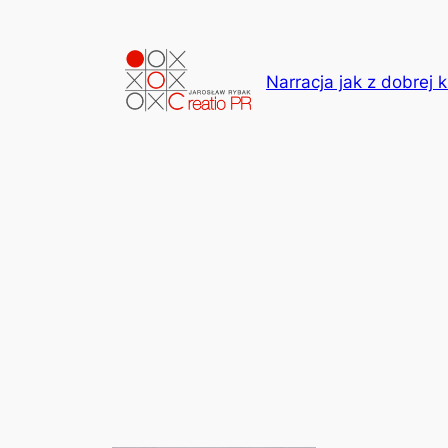
Przejdź
do
treści
Narracja jak z dobrej k