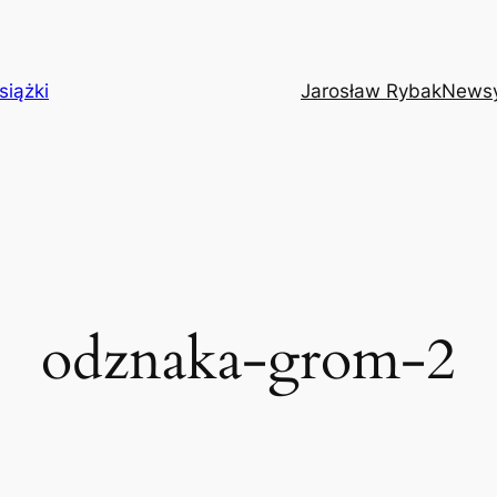
siążki
Jarosław Rybak
News
odznaka-grom-2