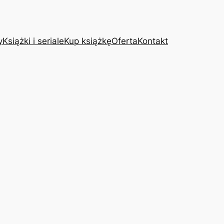
y
Książki i seriale
Kup książkę
Oferta
Kontakt