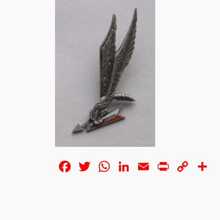
Facebook
Twitter
WhatsApp
LinkedIn
Email
Print
Cop
S
Lin