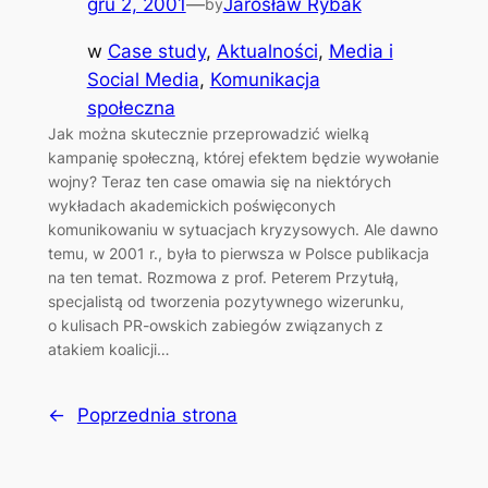
gru 2, 2001
—
Jarosław Rybak
by
w
Case study
, 
Aktualności
, 
Media i
Social Media
, 
Komunikacja
społeczna
Jak można skutecznie przeprowadzić wielką
kampanię społeczną, której efektem będzie wywołanie
wojny? Teraz ten case omawia się na niektórych
wykładach akademickich poświęconych
komunikowaniu w sytuacjach kryzysowych. Ale dawno
temu, w 2001 r., była to pierwsza w Polsce publikacja
na ten temat. Rozmowa z prof. Peterem Przytułą,
specjalistą od tworzenia pozytywnego wizerunku,
o kulisach PR-owskich zabiegów związanych z
atakiem koalicji…
←
Poprzednia strona