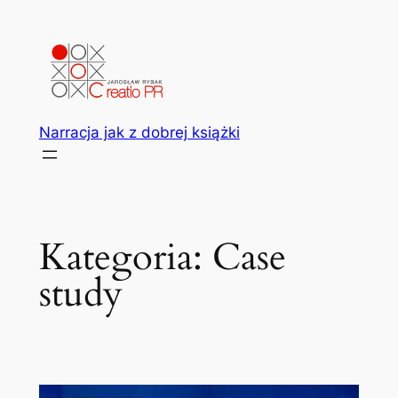
Przejdź
do
treści
Narracja jak z dobrej książki
Kategoria:
Case
study