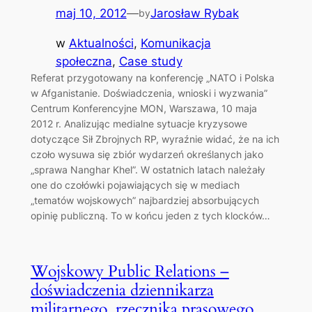
maj 10, 2012
—
Jarosław Rybak
by
w
Aktualności
, 
Komunikacja
społeczna
, 
Case study
Referat przygotowany na konferencję „NATO i Polska
w Afganistanie. Doświadczenia, wnioski i wyzwania”
Centrum Konferencyjne MON, Warszawa, 10 maja
2012 r. Analizując medialne sytuacje kryzysowe
dotyczące Sił Zbrojnych RP, wyraźnie widać, że na ich
czoło wysuwa się zbiór wydarzeń określanych jako
„sprawa Nanghar Khel”. W ostatnich latach należały
one do czołówki pojawiających się w mediach
„tematów wojskowych” najbardziej absorbujących
opinię publiczną. To w końcu jeden z tych klocków…
Wojskowy Public Relations –
doświadczenia dziennikarza
militarnego, rzecznika prasowego