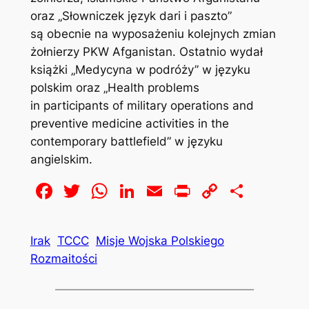
oraz „Słowniczek język dari i paszto”
są obecnie na wyposażeniu kolejnych zmian
żołnierzy PKW Afganistan. Ostatnio wydał
książki „Medycyna w podróży” w języku
polskim oraz „Health problems
in participants of military operations and
preventive medicine activities in the
contemporary battlefield” w języku
angielskim.
Facebook
Twitter
WhatsApp
LinkedIn
Email
Print
Copy
Share
Link
Irak
TCCC
Misje Wojska Polskiego
Rozmaitości