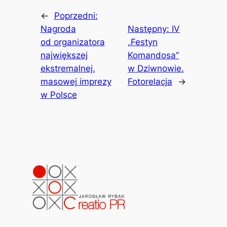
←
Poprzedni:
Nagroda
Następny:
IV
od organizatora
„Festyn
największej
Komandosa”
ekstremalnej,
w Dziwnowie.
masowej imprezy
Fotorelacja
→
w Polsce