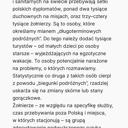
i sanitarnych na świecie przebywają setki
polskich dyplomatów, ponad dwa tysiące
duchownych na misjach, oraz trzy–cztery
tysiące żołnierzy. Są to osoby, które
określamy mianem „długoterminowych
podróżnych”. Do tego należy dodać tysiące
turystów – od małych dzieci po osoby
starsze – wyjeżdżających na egzotyczne
wakacje. To osoby potencjalnie narażone
na problemy, o których rozmawiamy.
Statystycznie co druga z takich osób cierpi
z powodu „biegunki podróżnych”, rzadziej
uskarża się na zmiany skórne lub stany
gorączkowe.
Żołnierze – ze względu na specyfikę służby,
czas przebywania poza Polską i miejsca,
w których stacjonują – są grupą
zdecydowanie podwyższonego ryzyka.