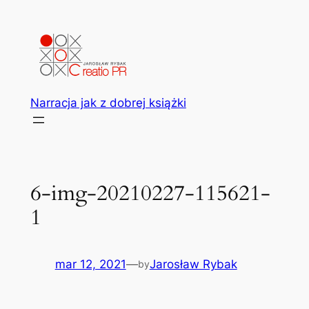
Przejdź
do
treści
Narracja jak z dobrej książki
6-img-20210227-115621-
1
mar 12, 2021
—
Jarosław Rybak
by