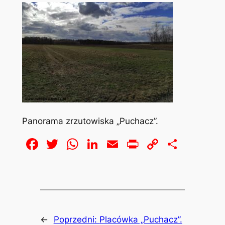
Panorama zrzutowiska „Puchacz”.
Facebook
Twitter
WhatsApp
LinkedIn
Email
Print
Copy
Share
Link
←
Poprzedni:
Placówka „Puchacz”.