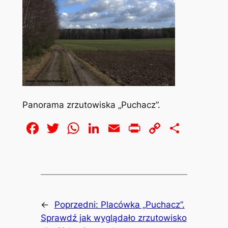
Panorama zrzutowiska „Puchacz”.
Facebook
Twitter
WhatsApp
LinkedIn
Email
Print
Copy
Share
Link
←
Poprzedni:
Placówka „Puchacz”.
Sprawdź jak wyglądało zrzutowisko