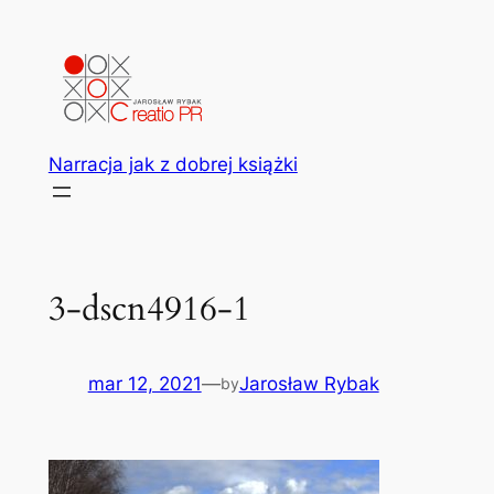
Przejdź
do
treści
Narracja jak z dobrej książki
3-dscn4916-1
mar 12, 2021
—
Jarosław Rybak
by