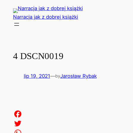
Przejdź
do
Narracja jak z dobrej książki
treści
4 DSCN0019
lip 19, 2021
—
Jarosław Rybak
by
Facebook
Twitter