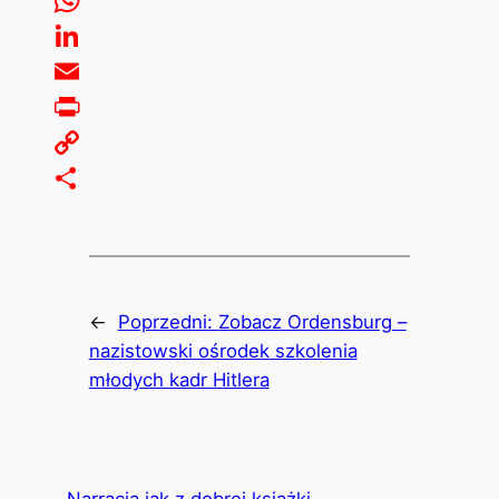
WhatsApp
LinkedIn
Email
Print
Copy
Link
Share
←
Poprzedni:
Zobacz Ordensburg –
nazistowski ośrodek szkolenia
młodych kadr Hitlera