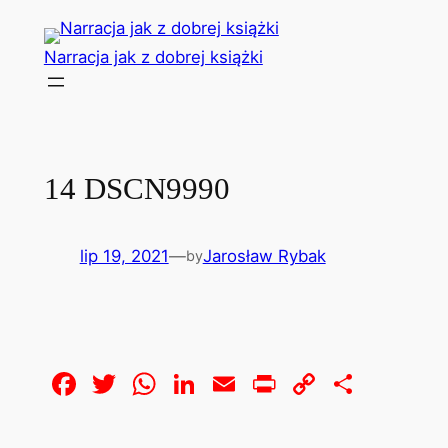
Przejdź
do
Narracja jak z dobrej książki
treści
14 DSCN9990
lip 19, 2021
—
Jarosław Rybak
by
Facebook
Twitter
WhatsApp
LinkedIn
Email
Print
Copy
Share
Link