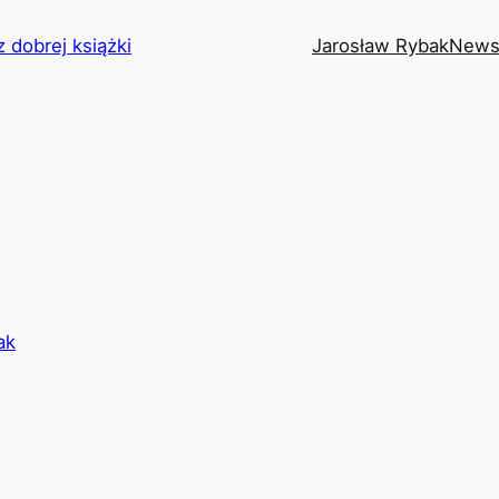
z dobrej książki
Jarosław Rybak
News
ak