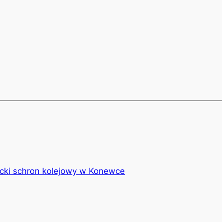
y
hare
k
cki schron kolejowy w Konewce