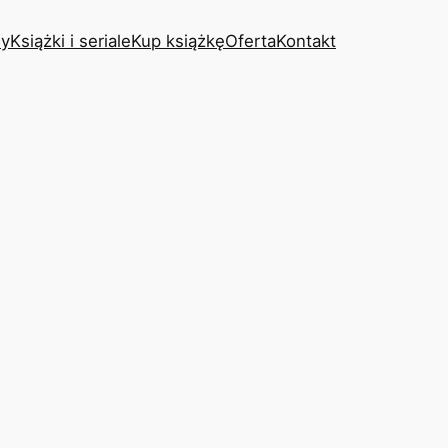
y
Książki i seriale
Kup książkę
Oferta
Kontakt