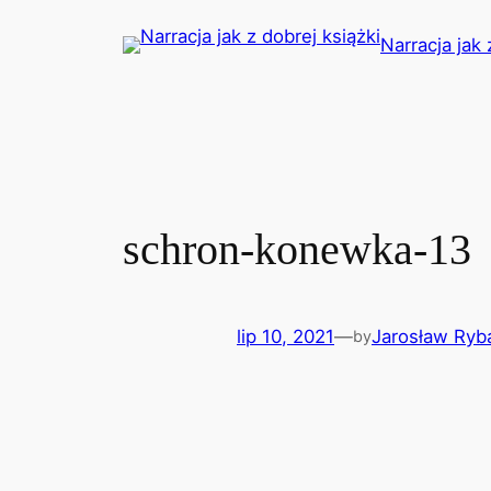
Przejdź
Narracja jak 
do
treści
schron-konewka-13
lip 10, 2021
—
Jarosław Ryb
by