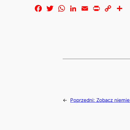
Facebook
Twitter
WhatsApp
LinkedIn
Email
Print
Cop
S
Lin
←
Poprzedni:
Zobacz niemie