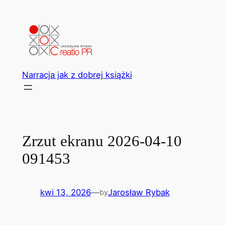
Przejdź
do
treści
Narracja jak z dobrej książki
Zrzut ekranu 2026-04-10
091453
kwi 13, 2026
—
Jarosław Rybak
by