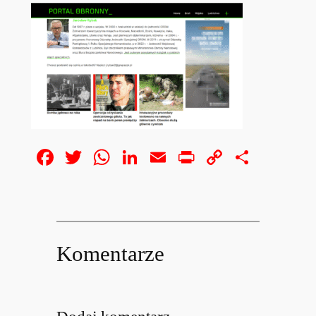
Facebook
Twitter
WhatsApp
LinkedIn
Email
Print
Copy
Share
Link
Komentarze