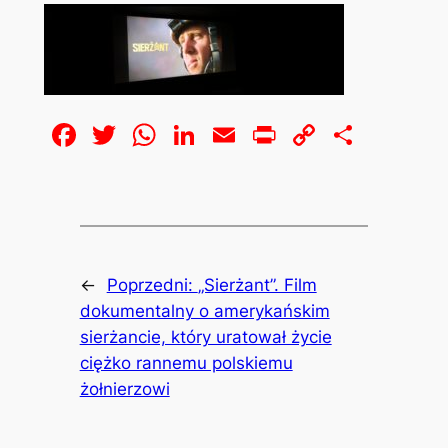
Facebook
Twitter
WhatsApp
LinkedIn
Email
Print
Copy
Share
Link
←
Poprzedni:
„Sierżant”. Film
dokumentalny o amerykańskim
sierżancie, który uratował życie
ciężko rannemu polskiemu
żołnierzowi