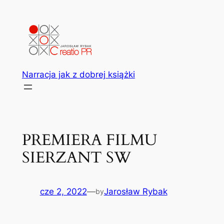
Przejdź
do
treści
Narracja jak z dobrej książki
PREMIERA FILMU
SIERZANT SW
cze 2, 2022
—
Jarosław Rybak
by