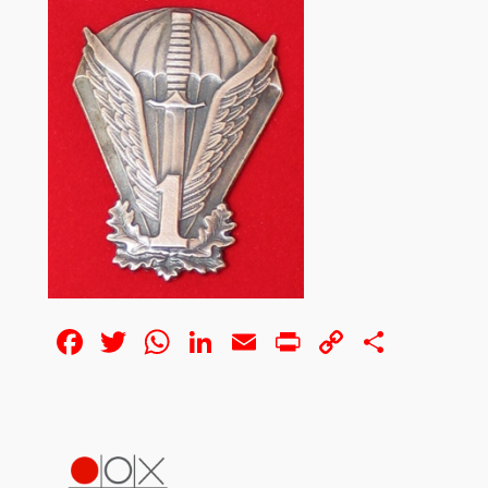
Facebook
Twitter
WhatsApp
LinkedIn
Email
Print
Copy
Share
Link