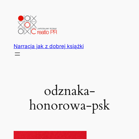
Przejdź
do
treści
Narracja jak z dobrej książki
odznaka-
honorowa-psk