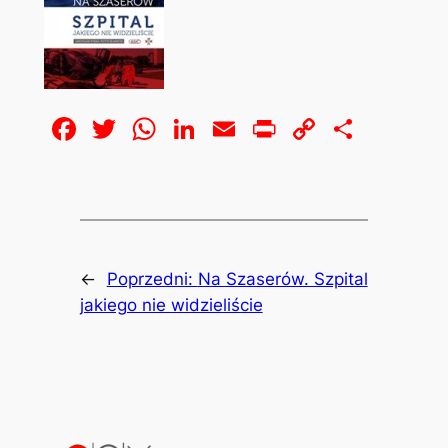
Facebook
Twitter
WhatsApp
LinkedIn
Email
Print
Copy
Share
Link
←
Poprzedni:
Na Szaserów. Szpital
jakiego nie widzieliście