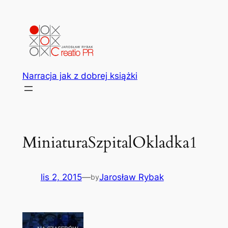
Przejdź
do
treści
Narracja jak z dobrej książki
MiniaturaSzpitalOkladka1
lis 2, 2015
—
Jarosław Rybak
by