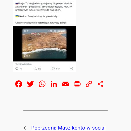
Facebook
Twitter
WhatsApp
LinkedIn
Email
Print
Copy
Share
Link
←
Poprzedni:
Masz konto w social