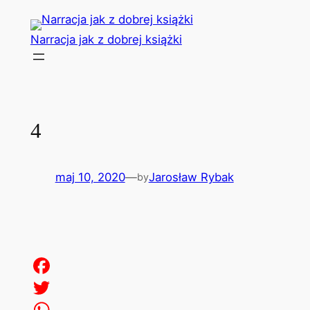
Przejdź
do
Narracja jak z dobrej książki
treści
4
maj 10, 2020
—
Jarosław Rybak
by
Facebook
Twitter