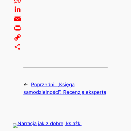
WhatsApp
LinkedIn
Email
Print
Copy
Link
Share
←
Poprzedni:
„Księga
samodzielności”. Recenzja eksperta