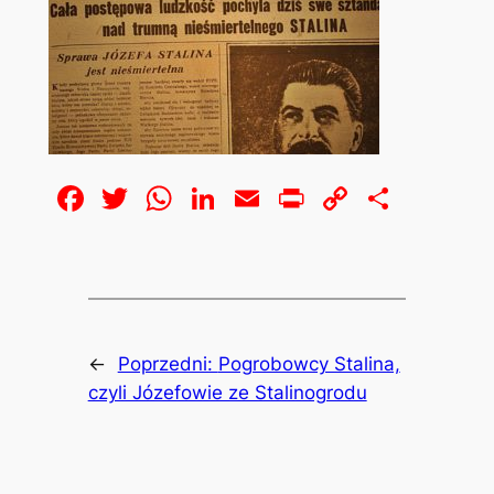
Facebook
Twitter
WhatsApp
LinkedIn
Email
Print
Copy
Share
Link
←
Poprzedni:
Pogrobowcy Stalina,
czyli Józefowie ze Stalinogrodu