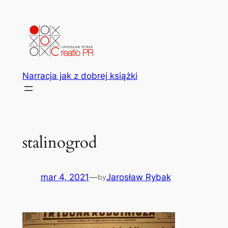
Przejdź
do
treści
Narracja jak z dobrej książki
stalinogrod
mar 4, 2021
—
Jarosław Rybak
by