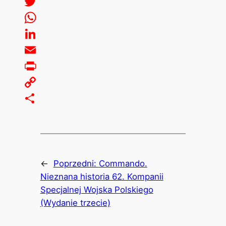
Facebook
Twitter
WhatsApp
LinkedIn
Email
Print
Copy
Link
Share
←
Poprzedni:
Commando.
Nieznana historia 62. Kompanii
Specjalnej Wojska Polskiego
(Wydanie trzecie)