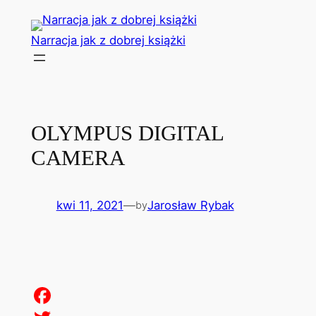
Przejdź
do
Narracja jak z dobrej książki
treści
OLYMPUS DIGITAL
CAMERA
kwi 11, 2021
—
Jarosław Rybak
by