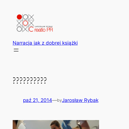
Przejdź
do
treści
Narracja jak z dobrej książki
??????????
paź 21, 2014
—
Jarosław Rybak
by