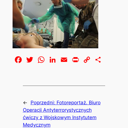
Facebook
Twitter
WhatsApp
LinkedIn
Email
Print
Copy
Share
Link
←
Poprzedni:
Fotoreportaż. Biuro
Operacji Antyterrorystycznych
ćwiczy z Wojskowym Instytutem
Medycznym