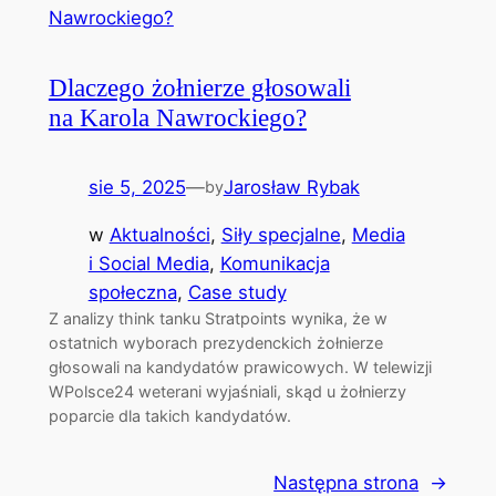
Dlaczego żołnierze głosowali
na Karola Nawrockiego?
sie 5, 2025
—
Jarosław Rybak
by
w
Aktualności
, 
Siły specjalne
, 
Media
i Social Media
, 
Komunikacja
społeczna
, 
Case study
Z analizy think tanku Stratpoints wynika, że w
ostatnich wyborach prezydenckich żołnierze
głosowali na kandydatów prawicowych. W telewizji
WPolsce24 weterani wyjaśniali, skąd u żołnierzy
poparcie dla takich kandydatów.
Następna strona
→