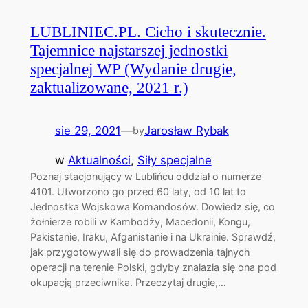
LUBLINIEC.PL. Cicho i skutecznie.
Tajemnice najstarszej jednostki
specjalnej WP (Wydanie drugie,
zaktualizowane, 2021 r.)
sie 29, 2021
—
Jarosław Rybak
by
w
Aktualności
, 
Siły specjalne
Poznaj stacjonujący w Lublińcu oddział o numerze
4101. Utworzono go przed 60 laty, od 10 lat to
Jednostka Wojskowa Komandosów. Dowiedz się, co
żołnierze robili w Kambodży, Macedonii, Kongu,
Pakistanie, Iraku, Afganistanie i na Ukrainie. Sprawdź,
jak przygotowywali się do prowadzenia tajnych
operacji na terenie Polski, gdyby znalazła się ona pod
okupacją przeciwnika. Przeczytaj drugie,…