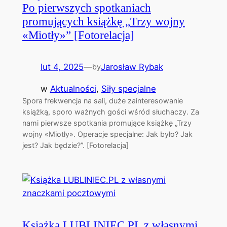
Po pierwszych spotkaniach
promujących książkę „Trzy wojny
«Miotły»” [Fotorelacja]
lut 4, 2025
—
Jarosław Rybak
by
w
Aktualności
, 
Siły specjalne
Spora frekwencja na sali, duże zainteresowanie
książką, sporo ważnych gości wśród słuchaczy. Za
nami pierwsze spotkania promujące książkę „Trzy
wojny «Miotły». Operacje specjalne: Jak było? Jak
jest? Jak będzie?”. [Fotorelacja]
Książka LUBLINIEC.PL z własnymi