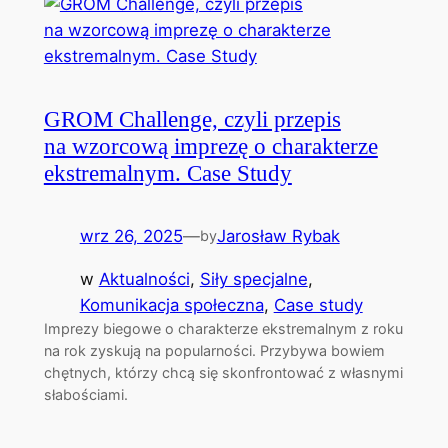
GROM Challenge, czyli przepis
na wzorcową imprezę o charakterze
ekstremalnym. Case Study
wrz 26, 2025
—
Jarosław Rybak
by
w
Aktualności
, 
Siły specjalne
, 
Komunikacja społeczna
, 
Case study
Imprezy biegowe o charakterze ekstremalnym z roku
na rok zyskują na popularności. Przybywa bowiem
chętnych, którzy chcą się skonfrontować z własnymi
słabościami.