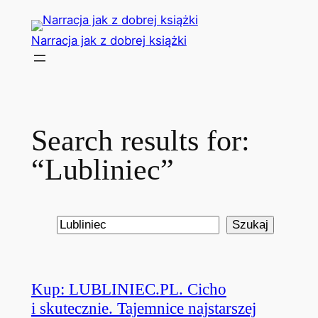
Przejdź
do
Narracja jak z dobrej książki
treści
Search results for:
“Lubliniec”
Szukaj
Szukaj
Kup: LUBLINIEC.PL. Cicho
i skutecznie. Tajemnice najstarszej